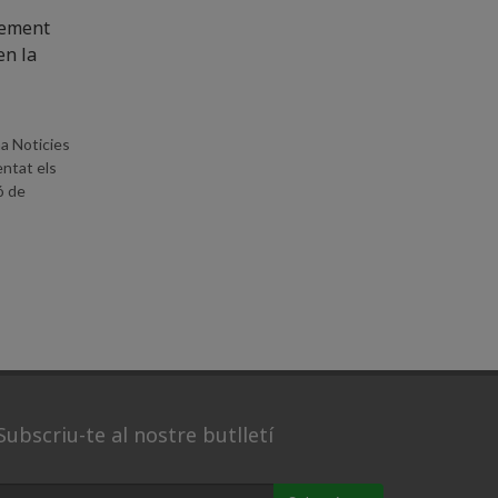
rement
en la
na Noticies
ntat els
ó de
Subscriu-te al nostre butlletí