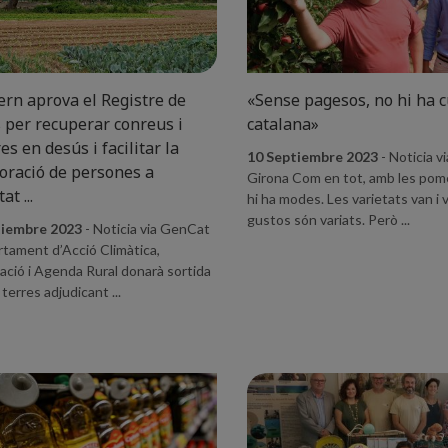
ern aprova el Registre de
«Sense pagesos, no hi ha 
 per recuperar conreus i
catalana»
es en desús i facilitar la
10 Septiembre 2023
- Noticia vi
oració de persones a
Girona Com en tot, amb les po
at ...
hi ha modes. Les varietats van i v
gustos són variats. Però ...
tiembre 2023
- Noticia via GenCat
rtament d’Acció Climàtica,
ació i Agenda Rural donarà sortida
terres adjudicant ...