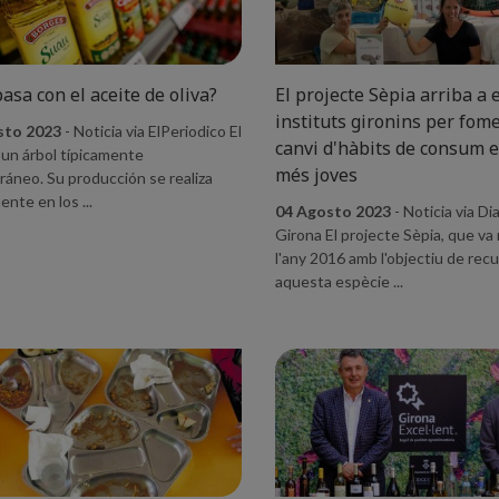
asa con el aceite de oliva?
El projecte Sèpia arriba a e
instituts gironins per fom
sto 2023
- Noticia via ElPeriodico El
canvi d'hàbits de consum e
 un árbol típicamente
més joves
ráneo. Su producción se realiza
nte en los ...
04 Agosto 2023
- Noticia via Dia
Girona El projecte Sèpia, que va
l'any 2016 amb l'objectiu de rec
aquesta espècie ...