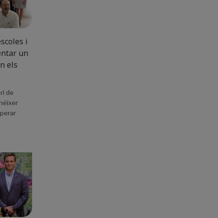
scoles i
entar un
n els
ri de
 néixer
uperar