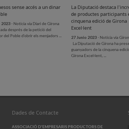
esos sense accés a un dinar
La Diputació destaca l'inc
ble
de productes participants 
cinquena edició de Girona
o 2023
- Noticia via Diari de Girona
Excel·lent
ada després de la petició del
 del Poble d’obrir els menjadors ...
27 Junio 2023
- Noticia via Giro
La Diputació de Girona ha prese
guanyadors de la cinquena edici
Girona Excel·lent, ...
Dades de Contacte
ASSOCIACIÓ D'EMPRESARIS PRODUCTORS DE