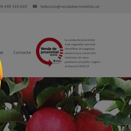
34 648 160 660
federacio@vendadeproximitat.cat
La venda de proximitat
està regulada i permet
identificar els pagesos
at
Contacte
catalans que venen ells
mateixos els seus
productes al públic, segons
el Decret 24/2013