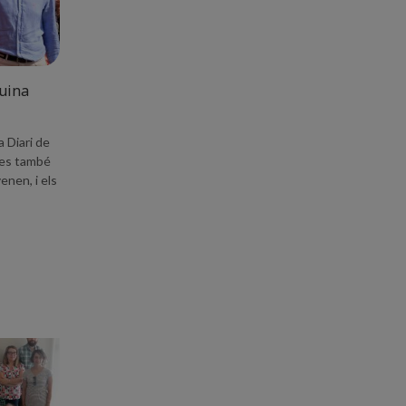
cuina
a Diari de
mes també
enen, i els