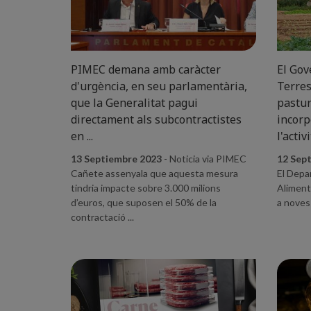
PIMEC demana amb caràcter
El Gov
d'urgència, en seu parlamentària,
Terres
que la Generalitat pagui
pastur
directament als subcontractistes
incorp
en ...
l'activit
13 Septiembre 2023
- Noticia via PIMEC
12 Sep
Cañete assenyala que aquesta mesura
El Depa
tindria impacte sobre 3.000 milions
Aliment
d’euros, que suposen el 50% de la
a noves 
contractació ...