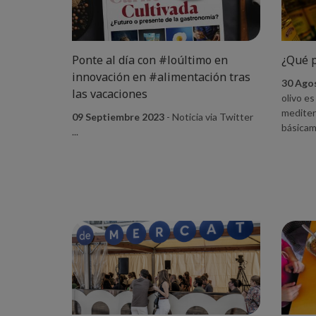
Ponte al día con #loúltimo en
¿Qué p
innovación en #alimentación tras
30 Ago
las vacaciones
olivo es
mediter
09 Septiembre 2023
- Noticia via Twitter
básicame
...